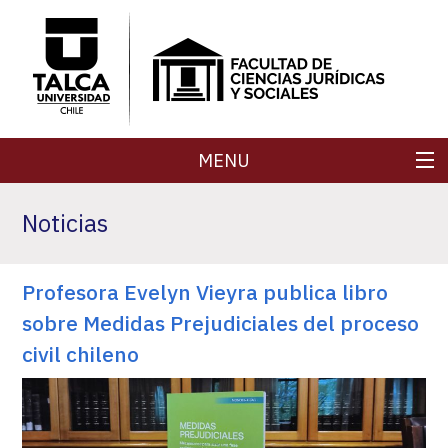
MENU
FACULTAD
Noticias
CARRERAS
Profesora Evelyn Vieyra publica libro
POSTGRADOS
sobre Medidas Prejudiciales del proceso
SECRETARÍA DE FACULTAD
civil chileno
REVISTAS
INVESTIGACIÓN