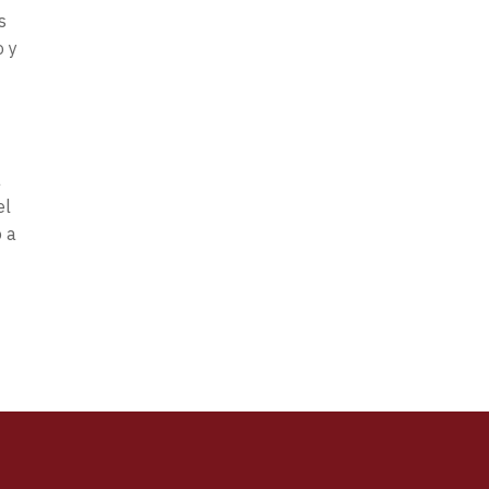
s
o y
a
el
o a