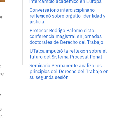
intercambio académico en Europa
Conversatorio interdisciplinario
reflexionó sobre orgullo, identidad y
ón
justicia
Profesor Rodrigo Palomo dictó
conferencia magistral en jornadas
doctorales de Derecho del Trabajo
UTalca impulsó la reflexión sobre el
futuro del Sistema Procesal Penal
Seminario Permanente analizó los
s
principios del Derecho del Trabajo en
re
su segunda sesión
ó
s
r,
.