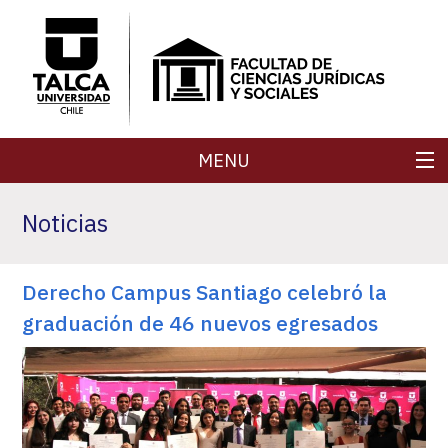
MENU
FACULTAD
Noticias
CARRERAS
Derecho Campus Santiago celebró la
POSTGRADOS
graduación de 46 nuevos egresados
SECRETARÍA DE FACULTAD
REVISTAS
INVESTIGACIÓN