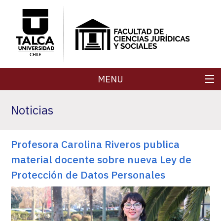
MENU
FACULTAD
Noticias
CARRERAS
Profesora Carolina Riveros publica
POSTGRADOS
material docente sobre nueva Ley de
SECRETARÍA DE FACULTAD
Protección de Datos Personales
REVISTAS
INVESTIGACIÓN